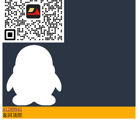
41289941
返回顶部