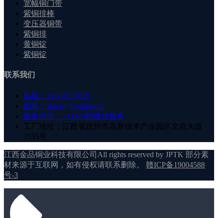
宽幅铜门带
紫铜排棒
变压器铜带
紫铜排
黄铜锭
紫铜锭
联系我们
热线：19884357819
邮箱：sales@jpcopper.cn
服务时间：7*24小时微信服务
工厂地址：江西省抚州市高新技术产业园区文昌大道
2555号
江西金品铜业科技有限公司All rights reserved by JPTK 部分素
材来源于互联网，如有侵权请联系删除。
赣ICP备19004588
号-3