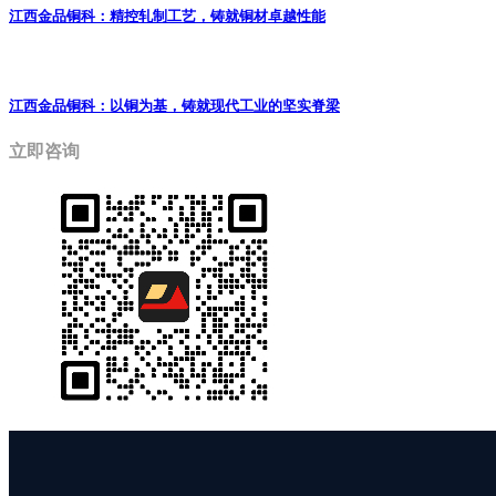
江西金品铜科：精控轧制工艺，铸就铜材卓越性能
江西金品铜科：以铜为基，铸就现代工业的坚实脊梁
立即咨询