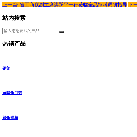
上一篇: 省工商联副主席洪跃平一行莅临金品铜科调研指导
下
站内搜索
热销产品
铜箔
宽幅铜门带
紫铜排棒