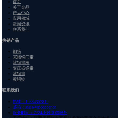
首页
关于金品
产品中心
应用领域
新闻资讯
联系我们
热销产品
铜箔
宽幅铜门带
紫铜排棒
变压器铜带
紫铜排
黄铜锭
联系我们
热线：19884357819
邮箱：sales@jpcopper.cn
服务时间：7*24小时微信服务